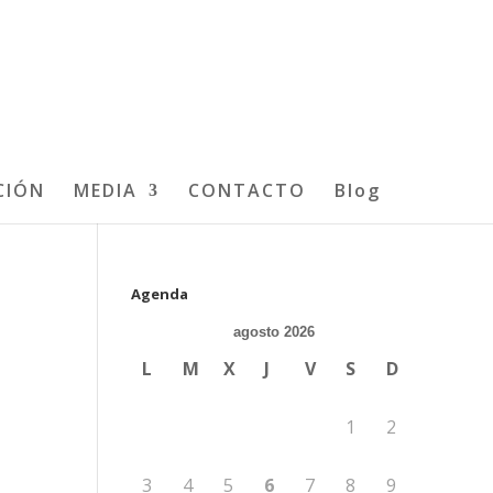
CIÓN
MEDIA
CONTACTO
Blog
Agenda
agosto 2026
L
M
X
J
V
S
D
1
2
3
4
5
6
7
8
9