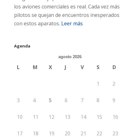
los aviones comerciales es real. Cada vez más
pilotos se quejan de encuentros inesperados
con estos aparatos.
Leer más
Agenda
agosto 2026
L
M
X
J
V
S
D
1
2
3
4
5
6
7
8
9
10
11
12
13
14
15
16
17
18
19
20
21
22
23