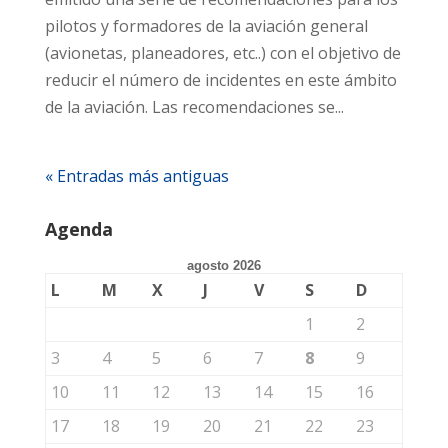
pilotos y formadores de la aviación general
(avionetas, planeadores, etc..) con el objetivo de
reducir el número de incidentes en este ámbito
de la aviación. Las recomendaciones se...
« Entradas más antiguas
Agenda
agosto 2026
L
M
X
J
V
S
D
1
2
3
4
5
6
7
8
9
10
11
12
13
14
15
16
17
18
19
20
21
22
23